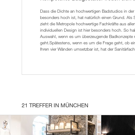
Dass die Dichte an hochwertigen Badstudios in der
Einrichtungshäusern oder dem Onlinehandel 
besonders hoch ist, hat natürlich einen Grund. Als
Badausstellung vor Ort sehen Sie nicht nur Kompl
zieht die Metropole hochwertige Fachkräfte aus all
finden auch überzeugende Sanitärobjekte, die s
individuellen Design ist hier besonders hoch. So h
Auswahl, wenn es um überzeugende Badkonzepte m
geht.Spätestens, wenn es um die Frage geht, ob e
Ihren vier Wänden umsetzbar ist, hat der Sanitärfa
21 TREFFER IN MÜNCHEN