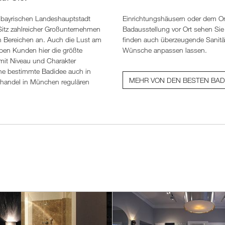
 bayrischen Landeshauptstadt
etwas voraus. Denn in der
 Sitz zahlreicher Großunternehmen
ettbäder nach Standardmaßen, Sie
en Bereichen an. Auch die Lust am
ich genau an Ihre individuellen
aben Kunden hier die größte
Wünsche anpassen lassen.
it Niveau und Charakter
ine bestimmte Badidee auch in
MEHR VON DEN BESTEN BA
chhandel in München regulären