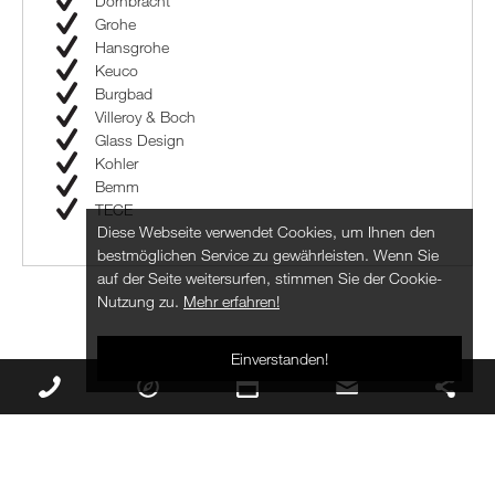
Dornbracht
Grohe
Hansgrohe
Keuco
Burgbad
Villeroy & Boch
Glass Design
Kohler
Bemm
TECE
Diese Webseite verwendet Cookies, um Ihnen den
bestmöglichen Service zu gewährleisten. Wenn Sie
auf der Seite weitersurfen, stimmen Sie der Cookie-
Nutzung zu.
Mehr erfahren!
Einverstanden!