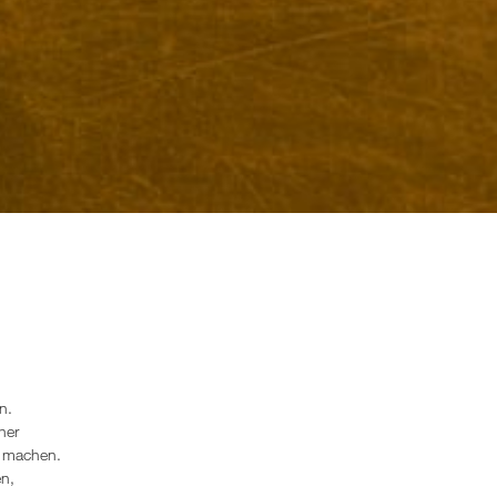
n.
her
e machen.
en,