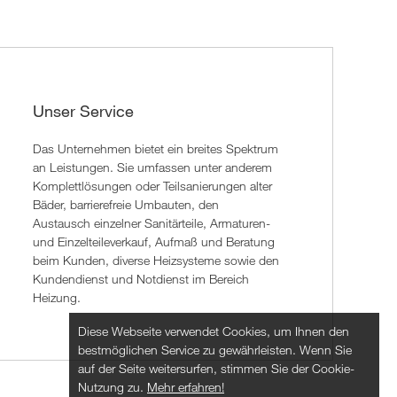
Unser Service
Das Unternehmen bietet ein breites Spektrum
an Leistungen. Sie umfassen unter anderem
Komplettlösungen oder Teilsanierungen alter
Bäder, barrierefreie Umbauten, den
Austausch einzelner Sanitärteile, Armaturen-
und Einzelteileverkauf, Aufmaß und Beratung
beim Kunden, diverse Heizsysteme sowie den
Kundendienst und Notdienst im Bereich
Heizung.
Diese Webseite verwendet Cookies, um Ihnen den
bestmöglichen Service zu gewährleisten. Wenn Sie
auf der Seite weitersurfen, stimmen Sie der Cookie-
Nutzung zu.
Mehr erfahren!