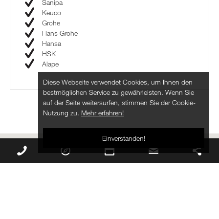
Sanipa
Keuco
Grohe
Hans Grohe
Hansa
HSK
Alape
Diese Webseite verwendet Cookies, um Ihnen den
bestmöglichen Service zu gewährleisten. Wenn Sie
auf der Seite weitersurfen, stimmen Sie der Cookie-
Nutzung zu.
Mehr erfahren!
Einverstanden!