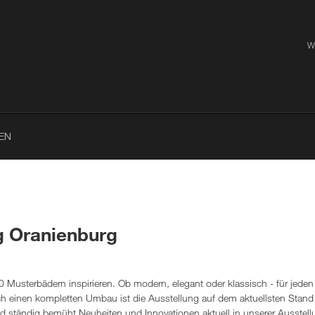
W
EN
g Oranienburg
0 Musterbädern inspirieren. Ob modern, elegant oder klassisch - für jeden
 einen kompletten Umbau ist die Ausstellung auf dem aktuellsten Stand 
nd ständig bemüht Neuheiten und Innovationen aktuell in unserer Ausstell