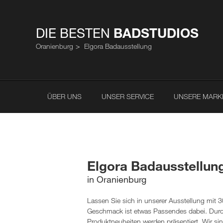
DIE BESTEN
BADSTUDIOS
Oranienburg
Elgora Badausstellung
ÜBER UNS
UNSER SERVICE
UNSERE MARK
Elgora Badausstellun
in Oranienburg
Lassen Sie sich in unserer Ausstellung mit 3
Geschmack ist etwas Passendes dabei. Durch
Produktneuheiten werden präsentiert. Wir si