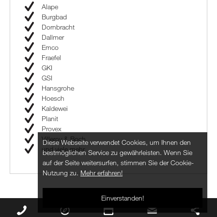
Alape
Burgbad
Dornbracht
Dallmer
Emco
Fraefel
GKI
GSI
Hansgrohe
Hoesch
Kaldewei
Planit
Provex
Villeroy & Boch
Diese Webseite verwendet Cookies, um Ihnen den
und viele mehr
bestmöglichen Service zu gewährleisten. Wenn Sie
auf der Seite weitersurfen, stimmen Sie der Cookie-
Nutzung zu.
Mehr erfahren!
Einverstanden!